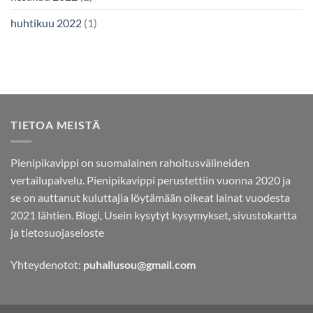
huhtikuu 2022
(1)
TIETOA MEISTÄ
Pienipikavippi on suomalainen rahoitusvälineiden
vertailupalvelu. Pienipikavippi perustettiin vuonna 2020 ja
se on auttanut kuluttajia löytämään oikeat lainat vuodesta
2021 lähtien.
Blogi,
Usein kysytyt kysymykset,
sivustokartta
ja
tietosuojaseloste
Yhteydenotot:
puhallusou@gmail.com