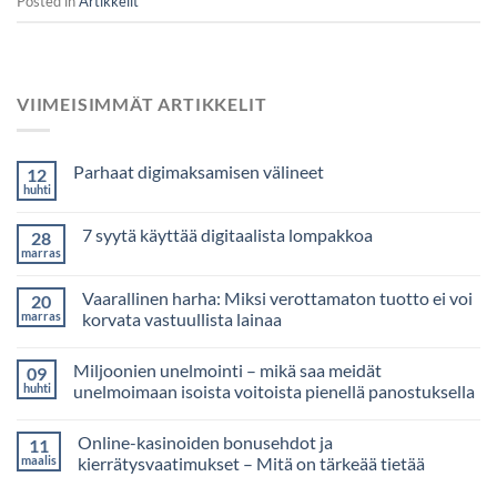
Posted in
Artikkelit
VIIMEISIMMÄT ARTIKKELIT
Parhaat digimaksamisen välineet
12
huhti
7 syytä käyttää digitaalista lompakkoa
28
marras
Vaarallinen harha: Miksi verottamaton tuotto ei voi
20
marras
korvata vastuullista lainaa
Miljoonien unelmointi – mikä saa meidät
09
huhti
unelmoimaan isoista voitoista pienellä panostuksella
Online-kasinoiden bonusehdot ja
11
maalis
kierrätysvaatimukset – Mitä on tärkeää tietää