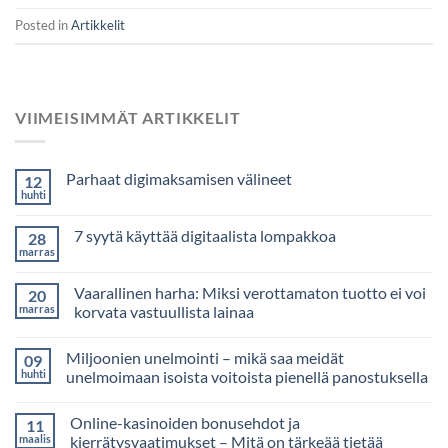
Posted in
Artikkelit
VIIMEISIMMÄT ARTIKKELIT
Parhaat digimaksamisen välineet
12
huhti
7 syytä käyttää digitaalista lompakkoa
28
marras
Vaarallinen harha: Miksi verottamaton tuotto ei voi
20
marras
korvata vastuullista lainaa
Miljoonien unelmointi – mikä saa meidät
09
huhti
unelmoimaan isoista voitoista pienellä panostuksella
Online-kasinoiden bonusehdot ja
11
maalis
kierrätysvaatimukset – Mitä on tärkeää tietää