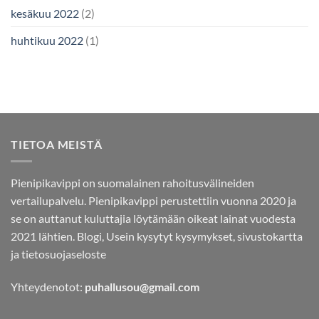
kesäkuu 2022
(2)
huhtikuu 2022
(1)
TIETOA MEISTÄ
Pienipikavippi on suomalainen rahoitusvälineiden
vertailupalvelu. Pienipikavippi perustettiin vuonna 2020 ja
se on auttanut kuluttajia löytämään oikeat lainat vuodesta
2021 lähtien.
Blogi,
Usein kysytyt kysymykset,
sivustokartta
ja
tietosuojaseloste
Yhteydenotot:
puhallusou@gmail.com