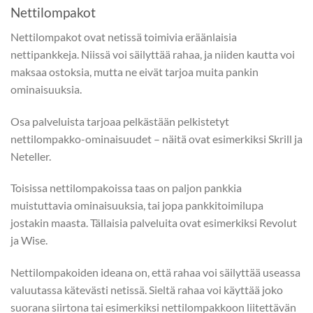
Nettilompakot
Nettilompakot ovat netissä toimivia eräänlaisia
nettipankkeja. Niissä voi säilyttää rahaa, ja niiden kautta voi
maksaa ostoksia, mutta ne eivät tarjoa muita pankin
ominaisuuksia.
Osa palveluista tarjoaa pelkästään pelkistetyt
nettilompakko-ominaisuudet – näitä ovat esimerkiksi Skrill ja
Neteller.
Toisissa nettilompakoissa taas on paljon pankkia
muistuttavia ominaisuuksia, tai jopa pankkitoimilupa
jostakin maasta. Tällaisia palveluita ovat esimerkiksi Revolut
ja Wise.
Nettilompakoiden ideana on, että rahaa voi säilyttää useassa
valuutassa kätevästi netissä. Sieltä rahaa voi käyttää joko
suorana siirtona tai esimerkiksi nettilompakkoon liitettävän