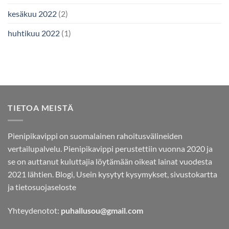
kesäkuu 2022
(2)
huhtikuu 2022
(1)
TIETOA MEISTÄ
Pienipikavippi on suomalainen rahoitusvälineiden
vertailupalvelu. Pienipikavippi perustettiin vuonna 2020 ja
se on auttanut kuluttajia löytämään oikeat lainat vuodesta
2021 lähtien.
Blogi,
Usein kysytyt kysymykset,
sivustokartta
ja
tietosuojaseloste
Yhteydenotot:
puhallusou@gmail.com