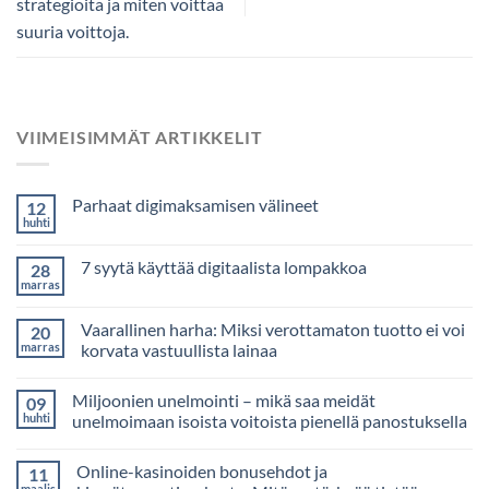
strategioita ja miten voittaa
suuria voittoja.
VIIMEISIMMÄT ARTIKKELIT
Parhaat digimaksamisen välineet
12
huhti
7 syytä käyttää digitaalista lompakkoa
28
marras
Vaarallinen harha: Miksi verottamaton tuotto ei voi
20
marras
korvata vastuullista lainaa
Miljoonien unelmointi – mikä saa meidät
09
huhti
unelmoimaan isoista voitoista pienellä panostuksella
Online-kasinoiden bonusehdot ja
11
maalis