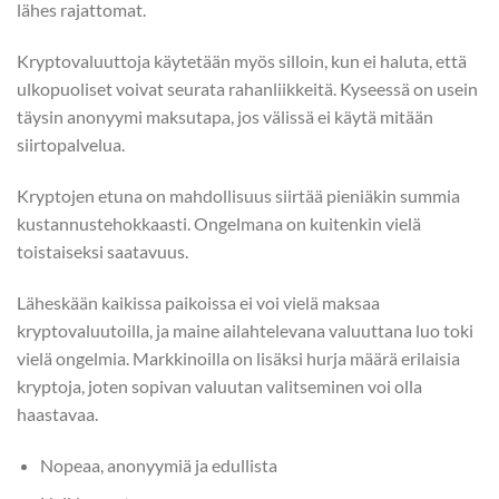
lähes rajattomat.
Kryptovaluuttoja käytetään myös silloin, kun ei haluta, että
ulkopuoliset voivat seurata rahanliikkeitä. Kyseessä on usein
täysin anonyymi maksutapa, jos välissä ei käytä mitään
siirtopalvelua.
Kryptojen etuna on mahdollisuus siirtää pieniäkin summia
kustannustehokkaasti. Ongelmana on kuitenkin vielä
toistaiseksi saatavuus.
Läheskään kaikissa paikoissa ei voi vielä maksaa
kryptovaluutoilla, ja maine ailahtelevana valuuttana luo toki
vielä ongelmia. Markkinoilla on lisäksi hurja määrä erilaisia
kryptoja, joten sopivan valuutan valitseminen voi olla
haastavaa.
Nopeaa, anonyymiä ja edullista