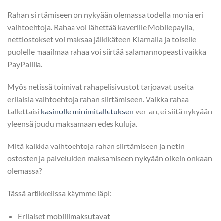
Rahan siirtämiseen on nykyään olemassa todella monia eri
vaihtoehtoja. Rahaa voi lähettää kaverille Mobilepaylla,
nettiostokset voi maksaa jälkikäteen Klarnalla ja toiselle
puolelle maailmaa rahaa voi siirtää salamannopeasti vaikka
PayPalilla.
Myös netissä toimivat rahapelisivustot tarjoavat useita
erilaisia vaihtoehtoja rahan siirtämiseen. Vaikka rahaa
tallettaisi
kasinolle minimitalletuksen
verran, ei siitä nykyään
yleensä joudu maksamaan edes kuluja.
Mitä kaikkia vaihtoehtoja rahan siirtämiseen ja netin
ostosten ja palveluiden maksamiseen nykyään oikein onkaan
olemassa?
Tässä artikkelissa käymme läpi:
Erilaiset mobiilimaksutavat