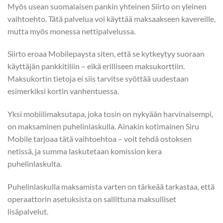
Myös usean suomalaisen pankin yhteinen Siirto on yleinen
vaihtoehto. Tätä palvelua voi käyttää maksaakseen kavereille,
mutta myös monessa nettipalvelussa.
Siirto eroaa Mobilepaysta siten, että se kytkeytyy suoraan
käyttäjän pankkitiliin – eikä erilliseen maksukorttiin.
Maksukortin tietoja ei siis tarvitse syöttää uudestaan
esimerkiksi kortin vanhentuessa.
Yksi mobiilimaksutapa, joka tosin on nykyään harvinaisempi,
on maksaminen puhelinlaskulla. Ainakin kotimainen Siru
Mobile tarjoaa tätä vaihtoehtoa – voit tehdä ostoksen
netissä, ja summa laskutetaan komission kera
puhelinlaskulta.
Puhelinlaskulla maksamista varten on tärkeää tarkastaa, että
operaattorin asetuksista on sallittuna maksulliset
lisäpalvelut.