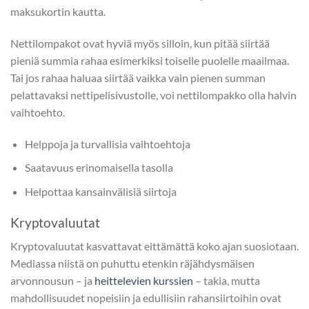
maksukortin kautta.
Nettilompakot ovat hyviä myös silloin, kun pitää siirtää
pieniä summia rahaa esimerkiksi toiselle puolelle maailmaa.
Tai jos rahaa haluaa siirtää vaikka vain pienen summan
pelattavaksi nettipelisivustolle, voi nettilompakko olla halvin
vaihtoehto.
Helppoja ja turvallisia vaihtoehtoja
Saatavuus erinomaisella tasolla
Helpottaa kansainvälisiä siirtoja
Kryptovaluutat
Kryptovaluutat kasvattavat eittämättä koko ajan suosiotaan.
Mediassa niistä on puhuttu etenkin räjähdysmäisen
arvonnousun – ja
heittelevien kurssien
– takia, mutta
mahdollisuudet nopeisiin ja edullisiin rahansiirtoihin ovat