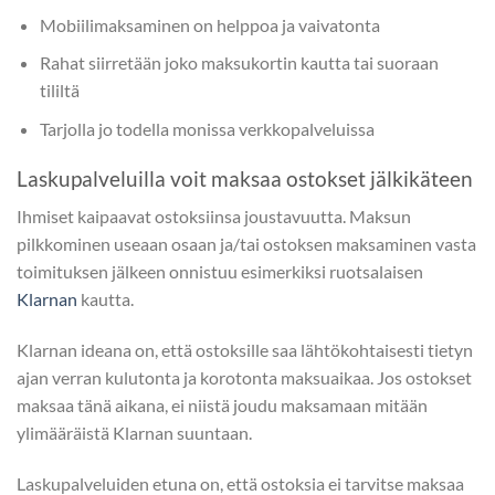
Mobiilimaksaminen on helppoa ja vaivatonta
Rahat siirretään joko maksukortin kautta tai suoraan
tililtä
Tarjolla jo todella monissa verkkopalveluissa
Laskupalveluilla voit maksaa ostokset jälkikäteen
Ihmiset kaipaavat ostoksiinsa joustavuutta. Maksun
pilkkominen useaan osaan ja/tai ostoksen maksaminen vasta
toimituksen jälkeen onnistuu esimerkiksi ruotsalaisen
Klarnan
kautta.
Klarnan ideana on, että ostoksille saa lähtökohtaisesti tietyn
ajan verran kulutonta ja korotonta maksuaikaa. Jos ostokset
maksaa tänä aikana, ei niistä joudu maksamaan mitään
ylimääräistä Klarnan suuntaan.
Laskupalveluiden etuna on, että ostoksia ei tarvitse maksaa