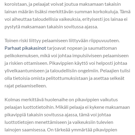
koroistaan, ja pelaajat voivat joutua maksamaan takaisin
lainan määrän lisäksi merkittävän summan korkokuluja. Tämä
voi aiheuttaa taloudellisia vaikeuksia, erityisesti jos lainaa ei
pystytä maksamaan takaisin sovitussa ajassa.
Toinen riski liittyy pelaamiseen liittyvään riippuvuuteen.
Parhaat pikakasinot
tarjoavat nopean ja saumattoman
pelikokemuksen, mikä voi johtaa impulsiiviseen pelaamiseen
ja riskien ottamiseen. Pikavippien käyttö voi helposti johtaa
ylivelkaantumiseen ja taloudellisiin ongelmiin. Pelaajien tulisi
olla tietoisia omista pelitottumuksistaan ja asettaa selkeät
rajat pelaamiselleen.
Kolmas merkittävä huolenaihe on pikavippien vaikutus
pelaajan luottotietoihin. Mikäli pelaaja ei kykene maksamaan
pikavippiä takaisin sovitussa ajassa, tämä voi johtaa
luottotietojen menettämiseen ja vaikeuksiin tulevien
lainojen saamisessa. On tärkeää ymmärtää pikavippien