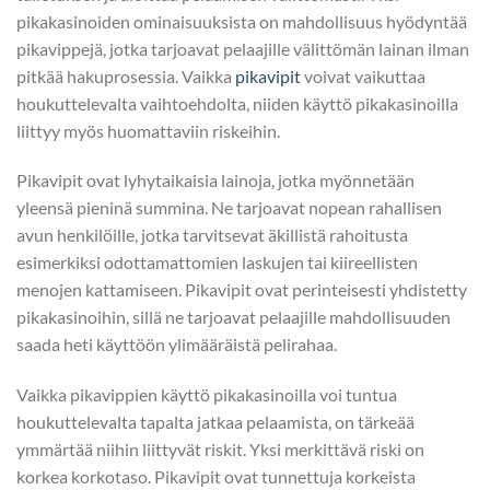
pikakasinoiden ominaisuuksista on mahdollisuus hyödyntää
pikavippejä, jotka tarjoavat pelaajille välittömän lainan ilman
pitkää hakuprosessia. Vaikka
pikavipit
voivat vaikuttaa
houkuttelevalta vaihtoehdolta, niiden käyttö pikakasinoilla
liittyy myös huomattaviin riskeihin.
Pikavipit ovat lyhytaikaisia lainoja, jotka myönnetään
yleensä pieninä summina. Ne tarjoavat nopean rahallisen
avun henkilöille, jotka tarvitsevat äkillistä rahoitusta
esimerkiksi odottamattomien laskujen tai kiireellisten
menojen kattamiseen. Pikavipit ovat perinteisesti yhdistetty
pikakasinoihin, sillä ne tarjoavat pelaajille mahdollisuuden
saada heti käyttöön ylimääräistä pelirahaa.
Vaikka pikavippien käyttö pikakasinoilla voi tuntua
houkuttelevalta tapalta jatkaa pelaamista, on tärkeää
ymmärtää niihin liittyvät riskit. Yksi merkittävä riski on
korkea korkotaso. Pikavipit ovat tunnettuja korkeista