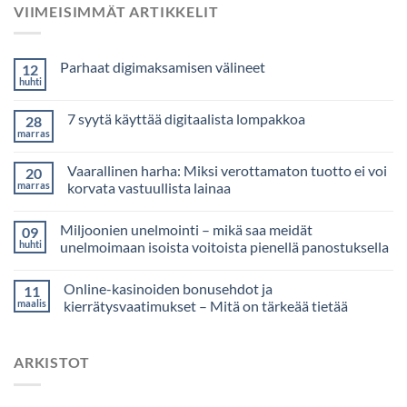
VIIMEISIMMÄT ARTIKKELIT
Parhaat digimaksamisen välineet
12
huhti
7 syytä käyttää digitaalista lompakkoa
28
marras
Vaarallinen harha: Miksi verottamaton tuotto ei voi
20
marras
korvata vastuullista lainaa
Miljoonien unelmointi – mikä saa meidät
09
huhti
unelmoimaan isoista voitoista pienellä panostuksella
Online-kasinoiden bonusehdot ja
11
maalis
kierrätysvaatimukset – Mitä on tärkeää tietää
ARKISTOT