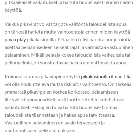
pitkäaikaiset vaikutukset ja harkita huolellisesti ennen niiden
käyttöä.
Vaikka pikavipit voivat tarjota välitöntä taloudellista apua,
on tärkeää harkita muita vaihtoehtoja ennen niiden käyttöä
pay n play
pikakasinoilla. Pelaajien tulisi harkita budjetointia,
asettaa pelaamiselleen selkeät rajat ja varmistaa vastuullinen
pelaaminen. Mikäli pelaaja kokee taloudellisia vaikeuksia tai
peliongelmia, on suositeltavaa hakea ammattimaista apua.
Kokonaisuutena pikavippien käyttö
pikakasinoilla ilman tiliä
voi olla houkutteleva mutta riskialtis vaihtoehto. On tärkeää
ymmärtää pikavippien korkea korkotaso, pelaamiseen
liittyvät riippuvuusriskit sekä luottotietoihin kohdistuvat
vaikutukset. Pelaajien tulisi harkita huolellisesti omaa
taloudellista tilannettaan ja hakea apua tarvittaessa.
Vastuullinen pelaaminen on avain terveeseen ja
nautinnolliseen pelikokemukseen.