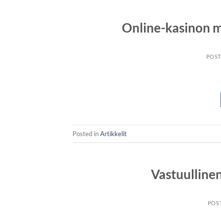
Online-kasinon m
POS
Posted in
Artikkelit
Vastuulline
POS