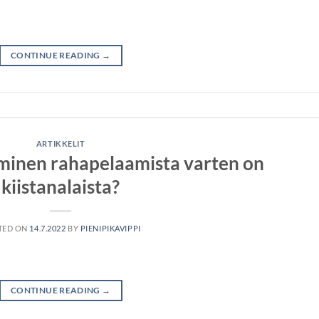
CONTINUE READING
→
ARTIKKELIT
aminen rahapelaamista varten on
kiistanalaista?
TED ON
14.7.2022
BY
PIENIPIKAVIPPI
CONTINUE READING
→