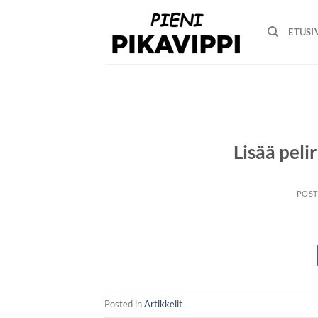
Skip
to
ETUSI
content
Lisää peli
POS
Posted in
Artikkelit