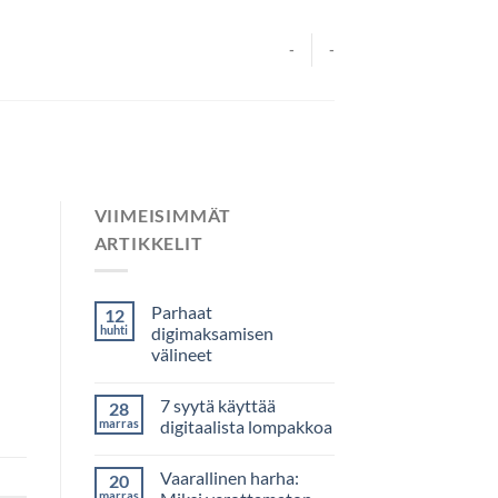
-
-
VIIMEISIMMÄT
ARTIKKELIT
Parhaat
12
huhti
digimaksamisen
välineet
7 syytä käyttää
28
marras
digitaalista lompakkoa
Vaarallinen harha:
20
marras