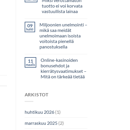
Miksi verottamaton
tuotto ei voi korvata
vastuullista lainaa
Miljoonien unelmointi –
09
huhti
mikä saa meidät
unelmoimaan isoista
voitoista pienellä
panostuksella
Online-kasinoiden
11
maalis
bonusehdot ja
kierrätysvaatimukset –
Mitä on tärkeää tietää
ARKISTOT
huhtikuu 2026
(1)
marraskuu 2025
(2)