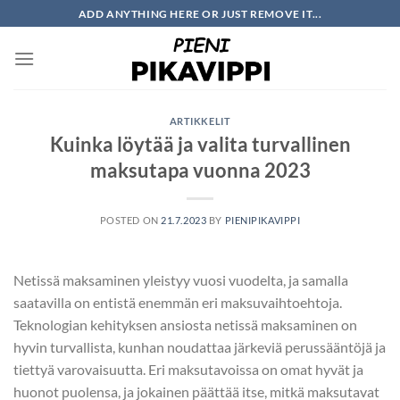
Skip
ADD ANYTHING HERE OR JUST REMOVE IT...
to
content
ARTIKKELIT
Kuinka löytää ja valita turvallinen
maksutapa vuonna 2023
POSTED ON
21.7.2023
BY
PIENIPIKAVIPPI
Netissä maksaminen yleistyy vuosi vuodelta, ja samalla
saatavilla on entistä enemmän eri maksuvaihtoehtoja.
Teknologian kehityksen ansiosta netissä maksaminen on
hyvin turvallista, kunhan noudattaa järkeviä perussääntöjä ja
tiettyä varovaisuutta. Eri maksutavoissa on omat hyvät ja
huonot puolensa, ja jokainen päättää itse, mitkä maksutavat