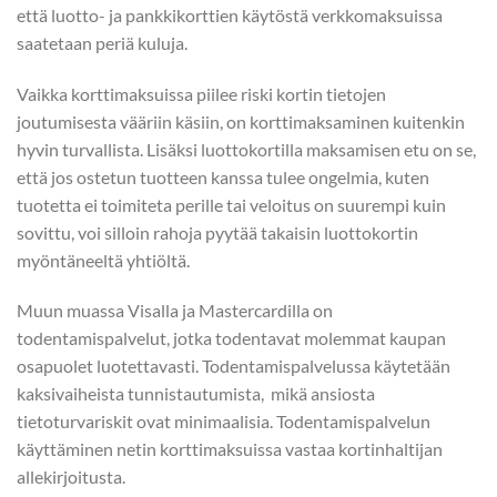
että luotto- ja pankkikorttien käytöstä verkkomaksuissa
saatetaan periä kuluja.
Vaikka korttimaksuissa piilee riski kortin tietojen
joutumisesta vääriin käsiin, on korttimaksaminen kuitenkin
hyvin turvallista. Lisäksi luottokortilla maksamisen etu on se,
että jos ostetun tuotteen kanssa tulee ongelmia, kuten
tuotetta ei toimiteta perille tai veloitus on suurempi kuin
sovittu, voi silloin rahoja pyytää takaisin luottokortin
myöntäneeltä yhtiöltä.
Muun muassa Visalla ja Mastercardilla on
todentamispalvelut, jotka
todentavat molemmat kaupan
osapuolet luotettavasti. Todentamispalvelussa käytetään
kaksivaiheista tunnistautumista, mikä ansiosta
tietoturvariskit ovat minimaalisia. Todentamispalvelun
käyttäminen netin korttimaksuissa vastaa kortinhaltijan
allekirjoitusta.