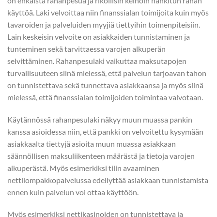
on ehkäistä rahanpesua ja rikollisin keinoin hankitun rahan
käyttöä. Laki velvoittaa niin finanssialan toimijoita kuin myös
tavaroiden ja palveluiden myyjiä tiettyihin toimenpiteisiin.
Lain keskeisin velvoite on asiakkaiden tunnistaminen ja
tunteminen sekä tarvittaessa varojen alkuperän
selvittäminen. Rahanpesulaki vaikuttaa maksutapojen
turvallisuuteen siinä mielessä, että palvelun tarjoavan tahon
on tunnistettava sekä tunnettava asiakkaansa ja myös siinä
mielessä, että finanssialan toimijoiden toimintaa valvotaan.
Käytännössä rahanpesulaki näkyy muun muassa pankin
kanssa asioidessa niin, että pankki on velvoitettu kysymään
asiakkaalta tiettyjä asioita muun muassa asiakkaan
säännöllisen maksuliikenteen määrästä ja tietoja varojen
alkuperästä. Myös esimerkiksi tilin avaaminen
nettilompakkopalvelussa edellyttää asiakkaan tunnistamista
ennen kuin palvelun voi ottaa käyttöön.
Myös esimerkiksi nettikasinoiden on tunnistettava ja