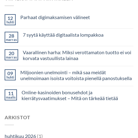
Parhaat digimaksamisen välineet
12
huhti
7 syytä käyttää digitaalista lompakkoa
28
marras
Vaarallinen harha: Miksi verottamaton tuotto ei voi
20
marras
korvata vastuullista lainaa
Miljoonien unelmointi – mikä saa meidät
09
huhti
unelmoimaan isoista voitoista pienellä panostuksella
Online-kasinoiden bonusehdot ja
11
maalis
kierrätysvaatimukset – Mitä on tärkeää tietää
ARKISTOT
huhtikuu 2026
(1)