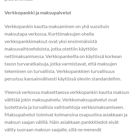
Verkkopankki ja maksupalvelut
Verkkopankin kautta maksaminen on yhä suosituin
maksutapa verkossa. Korttimaksujen ohella
verkkopankkimaksut ovat yksi ensimmäisistä
maksuvaihtoehdoista, jotka otettiin käyttöön
nettimaksamisessa. Verkkopankeilla on käytössä korkean
tason turvaratkaisuja, jotka varmistavat, että maksujen
tekeminen on turvallista. Verkkopankkien turvallisuus
perustuu kansainvälisesti käytössä oleviin standardeihin.
Yleensä verkossa maksettaessa verkkopankin kautta maksun
välittää jokin maksupalvelu. Verkkomaksupalvelut ovat
luotettavia ja turvallisia vaihtoehtoja verkkomaksamiseen.
Maksupalvelut toimivat kolmansina osapuolina asiakkaan ja
maksun saajan välillä. Näin asiakkaan pankkitiedot eivät
välity suoraan maksun saajalle, sillä ne menevät