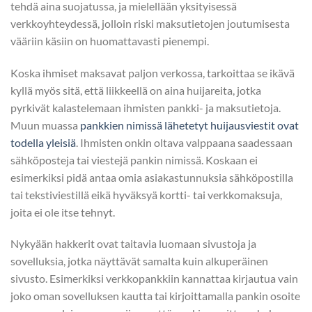
tehdä aina suojatussa, ja mielellään yksityisessä
verkkoyhteydessä, jolloin riski maksutietojen joutumisesta
vääriin käsiin on huomattavasti pienempi.
Koska ihmiset maksavat paljon verkossa, tarkoittaa se ikävä
kyllä myös sitä, että liikkeellä on aina huijareita, jotka
pyrkivät kalastelemaan ihmisten pankki- ja maksutietoja.
Muun muassa
pankkien nimissä lähetetyt huijausviestit ovat
todella yleisiä
. Ihmisten onkin oltava valppaana saadessaan
sähköposteja tai viestejä pankin nimissä. Koskaan ei
esimerkiksi pidä antaa omia asiakastunnuksia sähköpostilla
tai tekstiviestillä eikä hyväksyä kortti- tai verkkomaksuja,
joita ei ole itse tehnyt.
Nykyään hakkerit ovat taitavia luomaan sivustoja ja
sovelluksia, jotka näyttävät samalta kuin alkuperäinen
sivusto. Esimerkiksi verkkopankkiin kannattaa kirjautua vain
joko oman sovelluksen kautta tai kirjoittamalla pankin osoite