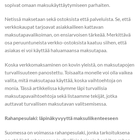
sopivat omaan maksukäyttäytymiseen parhaiten.
Netissä maksetaan sekä ostoksista että palveluista. Se, että
verkkokaupat tarjoavat asiakkailleen kattavan
maksutapavalikoiman, on ensiarvoisen tärkeää. Merkittävä
osa peruuntuneista verkko-ostoksista kaatuu siihen, että
asiakas ei voi käyttää haluamaansa maksutapaa.
Koska verkkomaksaminen on kovin yleistä, on maksutapojen
turvallisuuteen panostettu. Toisaalta monelle voi olla vaikea
valita, mitä maksutapaa käyttää, koska vaihtoehtoja on
monia. Tässä artikkelissa käymme läpi turvallisia
maksutapavaihtoehtoja sekä listaamme tekijät, jotka
auttavat turvallisen maksutavan valitsemisessa.
Rahanpesulaki: läpinäkyvyyttä maksuliikenteeseen
Suomessa on voimassa rahanpesulaki, jonka tarkoituksena