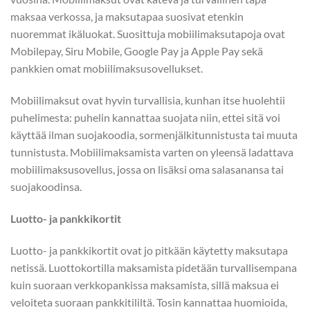
maksaa verkossa, ja maksutapaa suosivat etenkin
nuoremmat ikäluokat. Suosittuja mobiilimaksutapoja ovat
Mobilepay, Siru Mobile, Google Pay ja Apple Pay sekä
pankkien omat mobiilimaksusovellukset.
Mobiilimaksut ovat hyvin turvallisia, kunhan itse huolehtii
puhelimesta: puhelin kannattaa suojata niin, ettei sitä voi
käyttää ilman suojakoodia, sormenjälkitunnistusta tai muuta
tunnistusta. Mobiilimaksamista varten on yleensä ladattava
mobiilimaksusovellus, jossa on lisäksi oma salasanansa tai
suojakoodinsa.
Luotto- ja pankkikortit
Luotto- ja pankkikortit ovat jo pitkään käytetty maksutapa
netissä. Luottokortilla maksamista pidetään turvallisempana
kuin suoraan verkkopankissa maksamista, sillä maksua ei
veloiteta suoraan pankkitililtä. Tosin kannattaa huomioida,