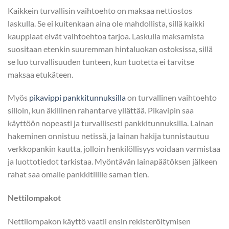
Kaikkein turvallisin vaihtoehto on maksaa nettiostos
laskulla. Se ei kuitenkaan aina ole mahdollista, sillä kaikki
kauppiaat eivät vaihtoehtoa tarjoa. Laskulla maksamista
suositaan etenkin suuremman hintaluokan ostoksissa, sillä
se luo turvallisuuden tunteen, kun tuotetta ei tarvitse
maksaa etukäteen.
Myös
pikavippi pankkitunnuksilla
on turvallinen vaihtoehto
silloin, kun äkillinen rahantarve yllättää. Pikavipin saa
käyttöön nopeasti ja turvallisesti pankkitunnuksilla. Lainan
hakeminen onnistuu netissä, ja lainan hakija tunnistautuu
verkkopankin kautta, jolloin henkilöllisyys voidaan varmistaa
ja luottotiedot tarkistaa. Myöntävän lainapäätöksen jälkeen
rahat saa omalle pankkitilille saman tien.
Nettilompakot
Nettilompakon käyttö vaatii ensin rekisteröitymisen