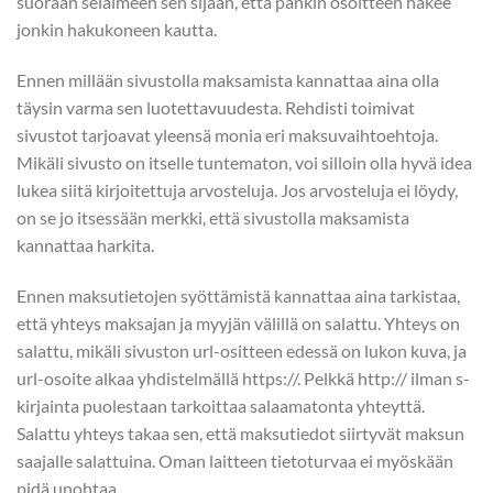
suoraan selaimeen sen sijaan, että pankin osoitteen hakee
jonkin hakukoneen kautta.
Ennen millään sivustolla maksamista kannattaa aina olla
täysin varma sen luotettavuudesta. Rehdisti toimivat
sivustot tarjoavat yleensä monia eri maksuvaihtoehtoja.
Mikäli sivusto on itselle tuntematon, voi silloin olla hyvä idea
lukea siitä kirjoitettuja arvosteluja. Jos arvosteluja ei löydy,
on se jo itsessään merkki, että sivustolla maksamista
kannattaa harkita.
Ennen maksutietojen syöttämistä kannattaa aina tarkistaa,
että yhteys maksajan ja myyjän välillä on salattu. Yhteys on
salattu, mikäli sivuston url-ositteen edessä on lukon kuva, ja
url-osoite alkaa yhdistelmällä https://. Pelkkä http:// ilman s-
kirjainta puolestaan tarkoittaa salaamatonta yhteyttä.
Salattu yhteys takaa sen, että maksutiedot siirtyvät maksun
saajalle salattuina. Oman laitteen tietoturvaa ei myöskään
pidä unohtaa.