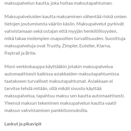
maksupalvelun kautta, joka hoitaa maksutapahtuman.
Maksupalveluiden kautta maksaminen vähentää riskiä omien
tietojen joutumisesta vääriin käsiin. Maksupalvelut pyrkivät
vahvistamaan sekä ostajan että myyjän henkilöllisyyden,
mikä takaa molempien osapuolten turvallisuuden. Suosittuja
maksupalveluja ovat Trustly, Zimpler, Euteller, Klarna,
Paytrail ja Brite.
Moni verkkokauppa käyttääkin jotakin maksupalvelua
automaattisesti kaikissa asiakkaiden maksutapahtumissa
taatakseen turvalliset maksutapahtumat. Asiakkaan ei
tarvitse tehdä mitään, sillä mikäli sivusto käyttää
maksupalvelua, tapahtuu maksu sen kautta automaattisesti.
Yleensä maksun tekeminen maksupalvelun kautta vaatii
maksun vahvistamisen pankkitunnuksilla.
Laskut ja pikavipit