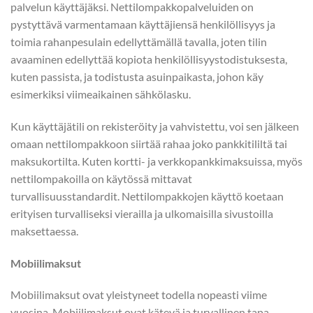
palvelun käyttäjäksi. Nettilompakkopalveluiden on
pystyttävä varmentamaan käyttäjiensä henkilöllisyys ja
toimia rahanpesulain edellyttämällä tavalla, joten tilin
avaaminen edellyttää kopiota henkilöllisyystodistuksesta,
kuten passista, ja todistusta asuinpaikasta, johon käy
esimerkiksi viimeaikainen sähkölasku.
Kun käyttäjätili on rekisteröity ja vahvistettu, voi sen jälkeen
omaan nettilompakkoon siirtää rahaa joko pankkitililtä tai
maksukortilta. Kuten kortti- ja verkkopankkimaksuissa, myös
nettilompakoilla on käytössä mittavat
turvallisuusstandardit. Nettilompakkojen käyttö koetaan
erityisen turvalliseksi vierailla ja ulkomaisilla sivustoilla
maksettaessa.
Mobiilimaksut
Mobiilimaksut ovat yleistyneet todella nopeasti viime
vuosina. Mobiilimaksut ovat kätevä ja turvallinen tapa