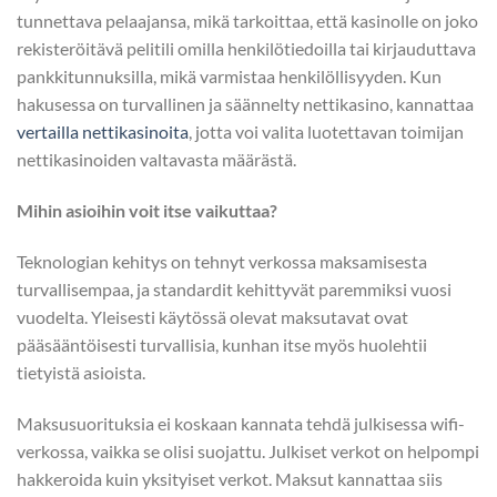
tunnettava pelaajansa, mikä tarkoittaa, että kasinolle on joko
rekisteröitävä pelitili omilla henkilötiedoilla tai kirjauduttava
pankkitunnuksilla, mikä varmistaa henkilöllisyyden. Kun
hakusessa on turvallinen ja säännelty nettikasino, kannattaa
vertailla nettikasinoita
, jotta voi valita luotettavan toimijan
nettikasinoiden valtavasta määrästä.
Mihin asioihin voit itse vaikuttaa?
Teknologian kehitys on tehnyt verkossa maksamisesta
turvallisempaa, ja standardit kehittyvät paremmiksi vuosi
vuodelta. Yleisesti käytössä olevat maksutavat ovat
pääsääntöisesti turvallisia, kunhan itse myös huolehtii
tietyistä asioista.
Maksusuorituksia ei koskaan kannata tehdä julkisessa wifi-
verkossa, vaikka se olisi suojattu. Julkiset verkot on helpompi
hakkeroida kuin yksityiset verkot. Maksut kannattaa siis