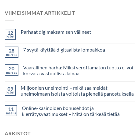
VIIMEISIMMÄT ARTIKKELIT
Parhaat digimaksamisen välineet
12
huhti
7 syytä käyttää digitaalista lompakkoa
28
marras
Vaarallinen harha: Miksi verottamaton tuotto ei voi
20
marras
korvata vastuullista lainaa
Miljoonien unelmointi – mikä saa meidät
09
huhti
unelmoimaan isoista voitoista pienellä panostuksella
Online-kasinoiden bonusehdot ja
11
maalis
kierrätysvaatimukset – Mitä on tärkeää tietää
ARKISTOT