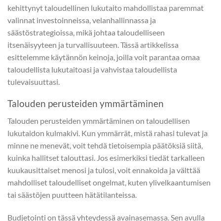
kehittynyt taloudellinen lukutaito mahdollistaa paremmat
valinnat investoinneissa, velanhallinnassa ja
säästöstrategioissa, mikä johtaa taloudelliseen
itsenäisyyteen ja turvallisuuteen. Tässä artikkelissa
esittelemme käytännön keinoja, joilla voit parantaa omaa
taloudellista lukutaitoasi ja vahvistaa taloudellista
tulevaisuuttasi.
Talouden perusteiden ymmärtäminen
Talouden perusteiden ymmärtäminen on taloudellisen
lukutaidon kulmakivi. Kun ymmärrät, mistä rahasi tulevat ja
minne ne menevät, voit tehdä tietoisempia päätöksiä siitä,
kuinka hallitset talouttasi. Jos esimerkiksi tiedät tarkalleen
kuukausittaiset menosi ja tulosi, voit ennakoida ja välttää
mahdolliset taloudelliset ongelmat, kuten ylivelkaantumisen
tai säästöjen puutteen hätätilanteissa.
Budjetointi
on tässä yhteydessä avainasemassa. Sen avulla