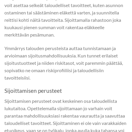
voit asettaa selkeät taloudelliset tavoitteet, kuten asunnon
ostaminen tai säästäminen eläkettä varten, ja suunnitella
reittisi kohti näitä tavoitteita. Sijoittamalla rahastoon joka
kuukausi pienen summan voit rakentaa eläkkeelle
merkittävän pesämunan.
Ymmärrys talouden perusteista auttaa tunnistamaan ja
arvioimaan sijoitusmahdollisuuksia. Kun tunnet erilaiset
sijoitustuotteet ja niiden riskitasot, voit paremmin päättää,
sopivatko ne omaan riskiprofiiliisi ja taloudellisiin
tavoitteisiisi.
Sijoittamisen perusteet
Sijoittamisen perusteet ovat keskeinen osa taloudellista
lukutaitoa. Opettelemalla sijoittamaan jo varhain voit
parantaa mahdollisuuksiasi rakentaa vaurautta ja saavuttaa
taloudelliset tavoitteet
. Sijoittaminen ei ole vain varakkaiden
etuoikeus, vaan se on työkalu, jonka avulla kuka tahansa voi