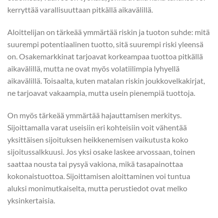
kerryttää varallisuuttaan pitkällä aikavälillä.
Aloittelijan on tärkeää ymmärtää riskin ja tuoton suhde: mitä
suurempi potentiaalinen tuotto, sitä suurempi riski yleensä
on. Osakemarkkinat tarjoavat korkeampaa tuottoa pitkällä
aikavälillä, mutta ne ovat myös volatiilimpia lyhyellä
aikavälillä. Toisaalta, kuten matalan riskin joukkovelkakirjat,
ne tarjoavat vakaampia, mutta usein pienempiä tuottoja.
On myös tärkeää ymmärtää hajauttamisen merkitys.
Sijoittamalla varat useisiin eri kohteisiin voit vähentää
yksittäisen sijoituksen heikkenemisen vaikutusta koko
sijoitussalkkuusi. Jos yksi osake laskee arvossaan, toinen
saattaa nousta tai pysyä vakiona, mikä tasapainottaa
kokonaistuottoa. Sijoittamisen aloittaminen voi tuntua
aluksi monimutkaiselta, mutta perustiedot ovat melko
yksinkertaisia.