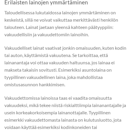
Erilaisten lainojen ymmärtäminen
Taloudellisessa lukutaidossa lainojen ymmärtäminen on
keskeistä, sillä ne voivat vaikuttaa merkittävästi henkilön
talouteen. Lainat jaetaan yleensä kahteen päätyyppiin:
vakuudellisiin ja vakuudettomiin lainoihin.
Vakuudelliset lainat vaativat jonkin omaisuuden, kuten kodin
tai auton, käyttämistä vakuutena. Se tarkoittaa, että
lainanantaja voi ottaa vakuuden haltuunsa, jos lainaa ei
makseta takaisin sovitusti. Esimerkiksi asuntolaina on
tyypillinen vakuudellinen laina, joka mahdollistaa
omistusasunnon hankkimisen.
Vakuudettomissa lainoissa taas ei vaadita omaisuutta
vakuudeksi, mikä tekee niistä riskialttiimpia lainanantajalle ja
usein korkeakorkoisempia lainanottajalle. Tyypillinen
esimerkki vakuudettomasta lainasta on kulutusluotto, jota
voidaan käyttää esimerkiksi kodinkoneiden tai