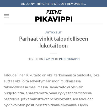
Skip
ADD ANYTHING HERE OR JUST REMOVE IT...
to
content
ARTIKKELIT
Parhaat vinkit taloudelliseen
lukutaitoon
POSTED ON
3.6.2024
BY
PIENIPIKAVIPPI
Taloudellinen lukutaito on yksi tärkeimmistä taidoista, joka
auttaa yksilöitä selviytymään monimutkaisessa
taloudellisessa maailmassa. Tämä taito ei ole vain
budjetointia ja säästämistä, vaan kykyä tehdä tietoisia
päätöksiä, jotka vaikuttavat henkilökohtaisen talouden
hyvinvointiin positiivisesti pitkällä aikavälillä. Hyvin