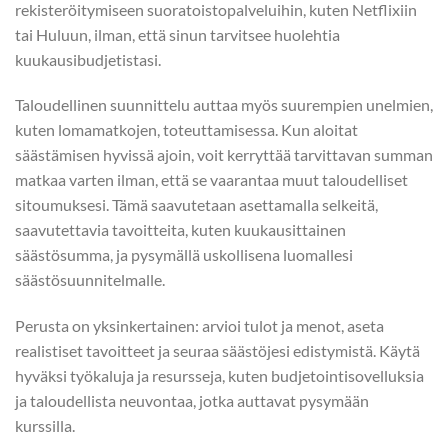
rekisteröitymiseen suoratoistopalveluihin, kuten Netflixiin
tai Huluun, ilman, että sinun tarvitsee huolehtia
kuukausibudjetistasi.
Taloudellinen suunnittelu auttaa myös suurempien unelmien,
kuten lomamatkojen, toteuttamisessa. Kun aloitat
säästämisen hyvissä ajoin, voit kerryttää tarvittavan summan
matkaa varten ilman, että se vaarantaa muut taloudelliset
sitoumuksesi. Tämä saavutetaan asettamalla selkeitä,
saavutettavia tavoitteita, kuten kuukausittainen
säästösumma, ja pysymällä uskollisena luomallesi
säästösuunnitelmalle.
Perusta on yksinkertainen: arvioi tulot ja menot, aseta
realistiset tavoitteet ja seuraa säästöjesi edistymistä. Käytä
hyväksi työkaluja ja resursseja, kuten budjetointisovelluksia
ja taloudellista neuvontaa, jotka auttavat pysymään
kurssilla.