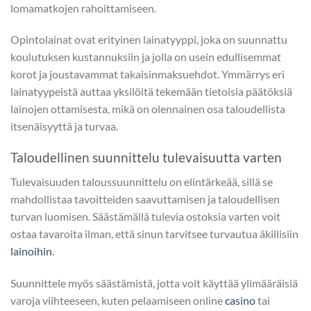
lomamatkojen rahoittamiseen.
Opintolainat ovat erityinen lainatyyppi, joka on suunnattu
koulutuksen kustannuksiin ja jolla on usein edullisemmat
korot ja joustavammat takaisinmaksuehdot. Ymmärrys eri
lainatyypeistä auttaa yksilöitä tekemään tietoisia päätöksiä
lainojen ottamisesta, mikä on olennainen osa taloudellista
itsenäisyyttä ja turvaa.
Taloudellinen suunnittelu tulevaisuutta varten
Tulevaisuuden taloussuunnittelu on elintärkeää, sillä se
mahdollistaa tavoitteiden saavuttamisen ja taloudellisen
turvan luomisen. Säästämällä tulevia ostoksia varten voit
ostaa tavaroita ilman, että sinun tarvitsee turvautua äkillisiin
lainoihin
.
Suunnittele myös säästämistä, jotta voit käyttää ylimääräisiä
varoja viihteeseen, kuten pelaamiseen online
casino
tai